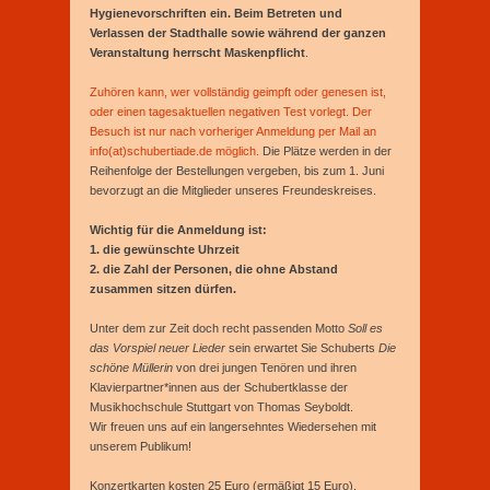
Hygienevorschriften ein. Beim Betreten und
Verlassen der Stadthalle sowie während der ganzen
Veranstaltung herrscht Maskenpflicht
.
Zuhören kann, wer vollständig geimpft oder genesen ist,
oder einen tagesaktuellen negativen Test vorlegt. Der
Besuch ist nur nach vorheriger Anmeldung per Mail an
info(at)schubertiade.de möglich.
Die Plätze werden in der
Reihenfolge der Bestellungen vergeben, bis zum 1. Juni
bevorzugt an die Mitglieder unseres Freundeskreises.
Wichtig für die Anmeldung ist:
1. die gewünschte Uhrzeit
2. die Zahl der Personen, die ohne Abstand
zusammen sitzen dürfen.
Unter dem zur Zeit doch recht passenden Motto
Soll es
das Vorspiel neuer Lieder
sein erwartet Sie Schuberts
Die
schöne Müllerin
von drei jungen Tenören und ihren
Klavierpartner*innen aus der Schubertklasse der
Musikhochschule Stuttgart von Thomas Seyboldt.
Wir freuen uns auf ein langersehntes Wiedersehen mit
unserem Publikum!
Konzertkarten kosten 25 Euro (ermäßigt 15 Euro).