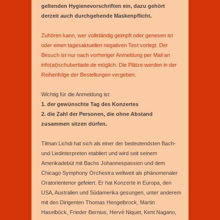
geltenden Hygienevorschriften ein, dazu gehört
derzeit auch durchgehende Maskenpflicht.
Zuhören kann, wer vollständig geimpft oder genesen ist
oder einen tagesaktuellen negativen Test vorlegt. Der
Besuch ist nur nach vorheriger Anmeldung per Mail an
info(at)schubertiade.de möglich. Die Plätze werden in der
Reihenfolge der Bestellungen vergeben.
Wichtig für die Anmeldung ist:
1. der gewünschte Tag des Konzertes
2. die Zahl der Personen, die ohne Abstand
zusammen sitzen dürfen.
Tilman Lichdi hat sich als einer der bedeutendsten Bach-
und Liedinterpreten etabliert und wird seit seinem
Amerikadebüt mit Bachs Johannespassion und dem
Chicago Symphony Orchestra weltweit als phänomenaler
Oratorientenor gefeiert. Er hat Konzerte in Europa, den
USA, Australien und Südamerika gesungen, unter anderem
mit den Dirigenten Thomas Hengelbrock, Martin
Haselböck, Frieder Bernius, Hervé Niquet, Kent Nagano,