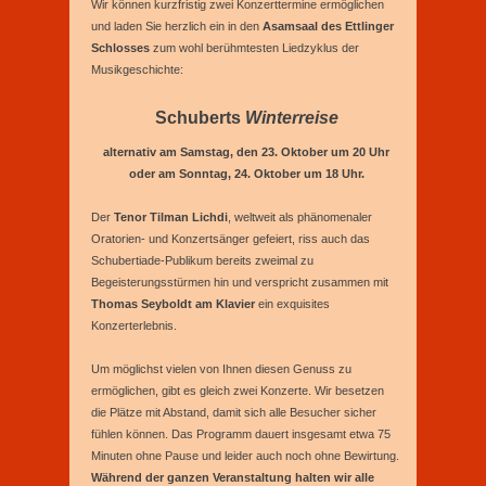
Wir können kurzfristig zwei Konzerttermine ermöglichen
und laden Sie herzlich ein in den
Asamsaal des Ettlinger
Schlosses
zum wohl berühmtesten Liedzyklus der
Musikgeschichte:
Schuberts
Winterreise
alternativ am Samstag, den 23. Oktober um 20 Uhr
oder am Sonntag, 24. Oktober um 18 Uhr.
Der
Tenor Tilman Lichdi
, weltweit als phänomenaler
Oratorien- und Konzertsänger gefeiert, riss auch das
Schubertiade-Publikum bereits zweimal zu
Begeisterungsstürmen hin und verspricht zusammen mit
Thomas Seyboldt am Klavier
ein exquisites
Konzerterlebnis.
Um möglichst vielen von Ihnen diesen Genuss zu
ermöglichen, gibt es gleich zwei Konzerte. Wir besetzen
die Plätze mit Abstand, damit sich alle Besucher sicher
fühlen können. Das Programm dauert insgesamt etwa 75
Minuten ohne Pause und leider auch noch ohne Bewirtung.
Während der ganzen Veranstaltung halten wir alle