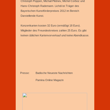
Christoph Poppen, Michail Pletnev, Michel Corboz und
Hans-Christoph Rademann. Lichdi ist Träger des
Bayerischen Kunstförderpreises 2012 im Bereich
Darstellende Kunst.
Konzertkarten kosten 32 Euro (ermäßigt 18 Euro).
Mitglieder des Freundeskreises zahlen 25 Euro. Es gibt
keinen üblichen Kartenvorverkauf und keine Abendkasse.
Presse:
Badische Neueste Nachrichten
Pamina Online Magazin